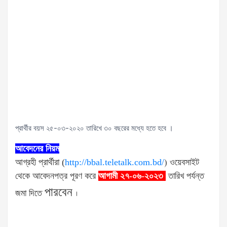
প্রার্থীর বয়স ২৫-০৩-২০২০ তারিখে ৩০ বছরের মধ্যে হতে হবে ।
আবেদনের নিয়ম
আগ্রহী প্রার্থীরা (
http://bbal.teletalk.com.bd/
)
ওয়েবসাইট
থেকে আবেদনপত্র পূরণ করে
আগামী ২৭-০৬-২০২৩
তারিখ পর্যন্ত
পারবেন
জমা দিতে
।