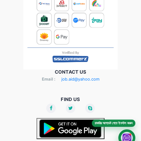
CONTACT US
Email :
job.aid@yahoo.com
FIND US
চাকরির আপডেট পেতে ইনস্টল করুন