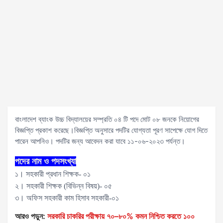
বাংলাদেশ ব্যাংক উচ্চ বিদ্যালয়ের সম্প্রতি ০৪ টি পদে মোট ০৮ জনকে নিয়োগের
বিজ্ঞপ্তি প্রকাশ করেছে।বিজ্ঞপ্তি অনুসারে পদটির যোগ্যতা পূরণ সাপেক্ষে যোগ দিতে
পারেন আপনিও। পদটির জন্য আবেদন করা যাবে ১১-০৬-২০২৩ পর্যন্ত।
পদের নাম ও পদসংখ্যা
১। সহকারী প্রধান শিক্ষক- ০১
২। সহকারী শিক্ষক (বিভিন্ন বিষয়)- ০৫
৩। অফিস সহকারী কাম হিসাব সহকারী-০১
আরও পড়ুন:
সরকারি চাকরির পরীক্ষায় ৭০–৮০% কমন নিশ্চিত করতে ১০০