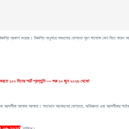
িজ্ঞপ্তি প্রকাশ করেছে। বিজ্ঞপ্তি অনুসারে পদগুলোয় যোগ্যতা পূরণ সাপেক্ষে যোগ দিতে পারেন
রতে ১০০ দিনের স্মার্ট প্রস্তুতি — শুরু ১০ জুন ২০২৬ থেকে!
ং বয়সসীমা আলাদা আলাদা। পদভেদে আবেদনের যোগ্যতা, অভিজ্ঞতা এবং বয়সসীমার শর্তাবলি
৪
-০৬-২০২৩
তারিখে।