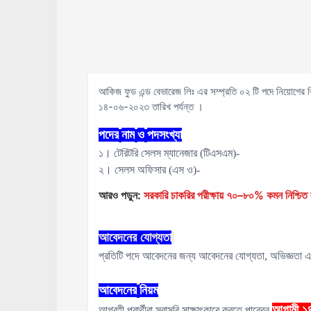
আকিজ ফুড এন্ড বেভারেজ লিঃ এর সম্প্রতি ০২ টি পদে নিয়োগের ব
১৪-০৬-২০২৩ তারিখ পর্যন্ত ।
পদের
নাম
ও
পদসংখ্যা
১। টেরিটরি সেলস ম্যানেজার (টিএসএম)-
২। সেলস অফিসার (এস ও)-
আরও পড়ুন:
সরকারি চাকরির পরীক্ষায় ৭০–৮০% কমন নিশ্চিত ক
আবেদনের
যোগ্যতা
প্রতিটি পদে আবেদনের জন্য আবেদনের যোগ্যতা, অভিজ্ঞতা এব
আবেদনের
নিয়ম
আগামী ১
আগ্রহী প্রার্থীরা সরাসরি সাক্ষাৎকারে করতে পারেবন