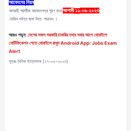
আবেদনের
নিয়ম
আগামী
-০৬-২০২৩
আগ্রহী প্রার্থীরা আবেদনপত্র পূরণ করে
১১
তারিখ পর্যন্ত জমা দিতে পারবেন ।
আরও পড়ুন:
দেশের সকল সরকারি চাকরির তথ্য সবার আগে মোবাইলে
নোটিফিকেশন পেতে মোবাইলে রাখুন Android App: Jobs Exam
Alert
সূত্রঃ দৈনিক ইত্তেফাক (১৭-০৫-২০২৩)