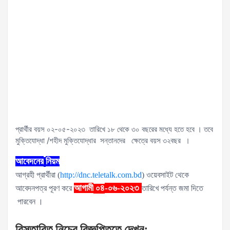
প্রার্থীর বয়স ০২-০৫-২০২৩ তারিখে ১৮ থেকে ৩০ বছরের মধ্যে হতে হবে । তবে
মুক্তিযোদ্ধা /শহীদ মুক্তিযোদ্ধার সন্তানদের ক্ষেত্রে বয়স ৩২বছর ।
আবেদনের
নিয়ম
আগ্রহী প্রার্থীরা (
http://dnc.teletalk.com.bd
) ওয়েবসাইট থেকে
আগামী
-০৬-২০২৩
আবেদনপত্র পূরণ করে
০৪
তারিখে পর্যন্ত জমা দিতে
পারবেন ।
বিস্তারিত
নিচের
বিজ্ঞপ্তিতে
দেখুন