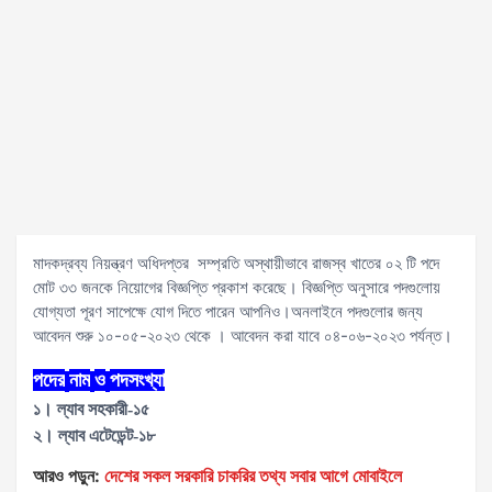
মাদকদ্রব্য নিয়ন্ত্রণ অধিদপ্তর সম্প্রতি অস্থায়ীভাবে রাজস্ব খাতের ০২ টি পদে
মোট ৩৩ জনকে নিয়োগের বিজ্ঞপ্তি প্রকাশ করেছে। বিজ্ঞপ্তি অনুসারে পদগুলোয়
যোগ্যতা পূরণ সাপেক্ষে যোগ দিতে পারেন আপনিও।অনলাইনে পদগুলোর জন্য
আবেদন শুরু ১০-০৫-২০২৩ থেকে । আবেদন করা যাবে ০৪-০৬-২০২৩ পর্যন্ত।
পদের
নাম
ও
পদসংখ্যা
১। ল্যাব সহকারী-১৫
২। ল্যাব এটেডেন্ট-১৮
আরও পড়ুন:
দেশের সকল সরকারি চাকরির তথ্য সবার আগে মোবাইলে