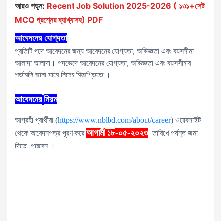
আরও পড়ুন:
Recent Job Solution 2025-2026 ( ১৩১+সেট
MCQ প্রশ্নের ব্যাখ্যাসহ) PDF
আবেদনের
যোগ্যতা
প্রতিটি পদে আবেদনের জন্য আবেদনের যোগ্যতা, অভিজ্ঞতা এবং বয়সসীমা
আলাদা আলাদা। পদভেদে আবেদনের যোগ্যতা, অভিজ্ঞতা এবং বয়সসীমার
শর্তাবলি জানা যাবে নিচের বিজ্ঞপ্তিতে ।
আবেদনের
নিয়ম
আগ্রহী প্রার্থীরা (
https://www.nblbd.com/about/career
) ওয়েবসাইট
আগামী
-০৫-২০২৩
থেকে আবেদনপত্র পূরণ করে
১৮
তারিখে পর্যন্ত জমা
দিতে পারবেন ।