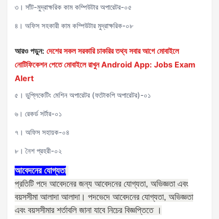
৩। সাঁট-মুদ্রাক্ষরিক কাম কম্পিউটার অপারেটর-০৫
৪। অফিস সহকারী কাম কম্পিউটার মুদ্রাক্ষরিক-০৮
আরও পড়ুন:
দেশের সকল সরকারি চাকরির তথ্য সবার আগে মোবাইলে
নোটিফিকেশন পেতে মোবাইলে রাখুন Android App: Jobs Exam
Alert
৫। ডুপ্লিকেটিং মেশিন অপারেটর (ফটোকপি অপারেটর)-০১
৬। রেকর্ড সর্টার-০১
৭। অফিস সহায়ক-০৪
৮। নৈশ প্রহরী-০২
আবেদনের যোগ্যতা
প্রতিটি পদে আবেদনের জন্য আবেদনের যোগ্যতা
,
অভিজ্ঞতা এবং
বয়সসীমা আলাদা আলাদা। পদভেদে আবেদনের যোগ্যতা
,
অভিজ্ঞতা
এবং বয়সসীমার শর্তাবলি জানা যাবে নিচের বিজ্ঞপ্তিতে ।