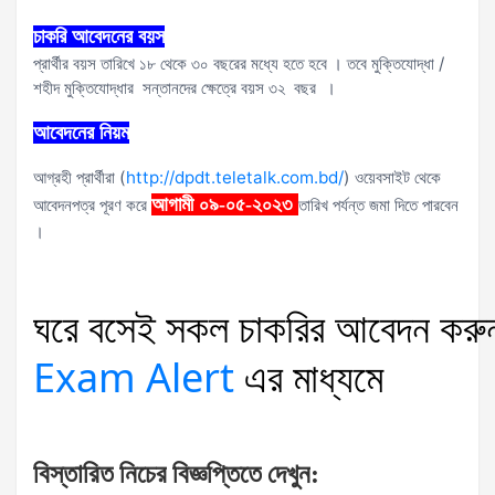
চাকরি আবেদনের বয়স
প্রার্থীর বয়স তারিখে ১৮ থেকে ৩০ বছরের মধ্যে হতে হবে । তবে মুক্তিযোদ্ধা /
শহীদ মুক্তিযোদ্ধার সন্তানদের ক্ষেত্রে বয়স ৩২ বছর ।
আবেদনের নিয়ম
আগ্রহী প্রার্থীরা (
http://dpdt.teletalk.com.bd/
) ওয়েবসাইট থেকে
আগামী ০৯-০৫-২০২৩
আবেদনপত্র পূরণ করে
তারিখ পর্যন্ত জমা দিতে পারবেন
।
ঘরে
বসেই
সকল
চাকরির
আবেদন
করু
Exam Alert
এর
মাধ্যমে
বিস্তারিত
নিচের
বিজ্ঞপ্তিতে
দেখুন
: