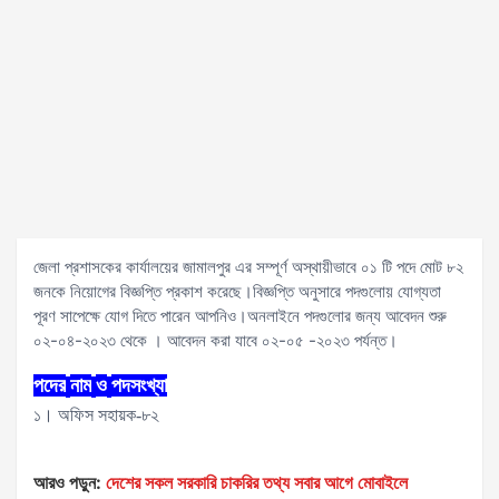
জেলা প্রশাসকের কার্যালয়ের জামালপুর এর সম্পূর্ণ অস্থায়ীভাবে ০১ টি পদে মোট ৮২
জনকে নিয়োগের বিজ্ঞপ্তি প্রকাশ করেছে।বিজ্ঞপ্তি অনুসারে পদগুলোয় যোগ্যতা
পূরণ সাপেক্ষে যোগ দিতে পারেন আপনিও।অনলাইনে পদগুলোর জন্য আবেদন শুরু
০২-০৪-২০২৩ থেকে । আবেদন করা যাবে ০২-০৫ -২০২৩ পর্যন্ত।
পদের
নাম
ও
পদসংখ্যা
১। অফিস সহায়ক-৮২
আরও পড়ুন:
দেশের সকল সরকারি চাকরির তথ্য সবার আগে মোবাইলে