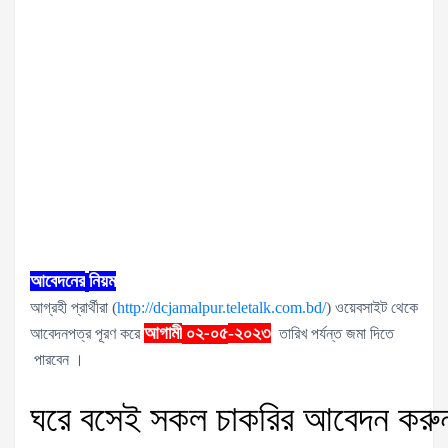
আবেদনের
নিয়ম
আগ্রহী প্রার্থীরা (
http://dcjamalpur.teletalk.com.bd/
) ওয়েবসাইট থেকে
আগামী
-২০২৩
আবেদনপত্র পূরণ করে
০২-০৫
তারিখ পর্যন্ত জমা দিতে
পারবেন ।
ঘরে
বসেই
সকল
চাকরির
আবেদন
করু