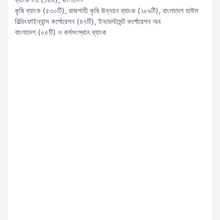
কৃষি ব্যাংক (৫৩০টি), রাজশাহী কৃষি উন্নয়ন ব্যাংক (২৮৯টি), বাংলাদেশ হাউস
বিল্ডিংফাইন্যান্স কর্পোরেশন (৪৭টি), ইনভেস্টমেন্ট কর্পোরেশন অব
বাংলাদেশ (০৫টি) ও কর্মসংস্থান ব্যাংক