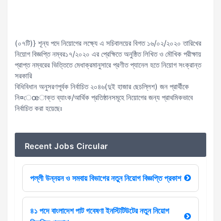
(০৭টি)} শূন্য পদে নিয়োগের লক্ষ্যে এ সচিবালয়ের বিগত ১৬/০২/২০২০ তারিখের
নিয়োগ বিজ্ঞপ্তি নম্বর১৭/২০২০ এর প্রেক্ষিতে অনুষ্ঠিত লিখিত ও মৌখিক পরীক্ষায়
প্রাপ্ত নম্বরের ভিত্তিতে মেধাক্রমানুসারে প্রণীত প্যানেল
হতে নিয়োগ সংক্রান্ত
সরকারি
বিধিবিধান অনুসরণপূর্বক নির্বাচিত ২০৪৬(দুই হাজার ছেচল্লিশ) জন প্রার্থীকে
নি¤েœাক্ত ব্যাংক/আর্থিক প্রতিষ্ঠানসমূহে নিয়োগের জন্য প্রাথমিকভাবে
নির্বাচিত করা হয়েছেঃ
Recent Jobs Circular
পল্লী উন্নয়ন ও সমবায় বিভাগের নতুন নিয়োগ বিজ্ঞপ্তি প্রকাশ
৪১ পদে বাংলাদেশ পাট গবেষণা ইনস্টিটিউটের নতুন নিয়োগ