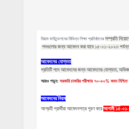
সম্প্রতি
নিয়োগ
বিয়াম ফাউন্ডেশনের বিভিন্ন শিক্ষা প্রতিষ্ঠানের
পদগুলোর
জন্য
আবেদন
করা
যাবে
০১
২০২৩
পর্যন
১৫
-
-
আবেদনের
যোগ্যতা
প্রতিটি
পদে
আবেদনের
জন্য
আবেদনের
যোগ্যতা
অভিজ্
,
আরও পড়ুন:
সরকারি চাকরির পরীক্ষায় ৭০–৮০% কমন নিশ্চিত ক
আবেদনের
নিয়ম
আগ্রহী
প্রার্থীরা
আবেদনপত্র
পূরণ
করে
আগামী
-০১
১৫