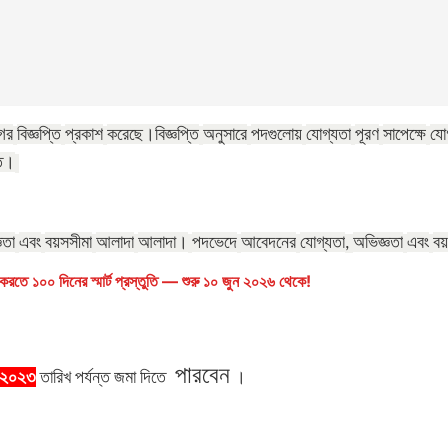
ের
বিজ্ঞপ্তি
প্রকাশ
করেছে।
বিজ্ঞপ্তি
অনুসারে
পদগুলোয়
যোগ্যতা
পূরণ
সাপেক্ষে
যো
্ত।
ঞতা
এবং
বয়সসীমা
আলাদা
আলাদা।
পদভেদে
আবেদনের
যোগ্যতা
অভিজ্ঞতা
এবং
বয়
,
রতে ১০০ দিনের স্মার্ট প্রস্তুতি — শুরু ১০ জুন ২০২৬ থেকে!
পারবেন
-২০২৩
তারিখ
পর্যন্ত
জমা
দিতে
।