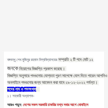
সম্প্রতি
টি
পদে
মোট
বঙ্গবন্ধু শেখ মুজিবুর রহমান বিশ্ববিদ্যালয়ের
২
১২
জনকে
নিয়োগের
বিজ্ঞপ্তি
প্রকাশ
করেছে।
বিজ্ঞপ্তি
অনুসারে
পদগুলোয়
যোগ্যতা
পূরণ
সাপেক্ষে
যোগ
দিতে
পারেন
আপনিও
অনলাইনে
পদগুলোর
জন্য
আবেদন
করা
যাবে
২০২২
পর্যন্ত।
২৯
-১২
-
পদের
নাম
ও
পদসংখ্যা
১। সহকারী অধ্যাপক-
আরও পড়ুন:
দেশের সকল সরকারি চাকরির তথ্য সবার আগে মোবাইলে