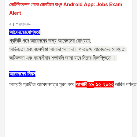
নোটিফিকেশন পেতে মোবাইলে রাখুন Android App: Jobs Exam
Alert
২। প্রভাষক-
আবেদনের
যোগ্যতা
প্রতিটি
পদে
আবেদনের
জন্য
আবেদনের
যোগ্যতা
,
অভিজ্ঞতা
এবং
বয়সসীমা
আলাদা
আলাদা।
পদভেদে
আবেদনের
যোগ্যতা
,
অভিজ্ঞতা
এবং
বয়সসীমার
শর্তাবলি
জানা
যাবে
নিচের
বিজ্ঞপ্তিতে
।
আবেদনের
নিয়ম
আগ্রহী
প্রার্থীরা
আবেদনপত্র
পূরণ
করে
আগামী
-১২-২০২২
তারিখ
পর্যন্ত
২৯