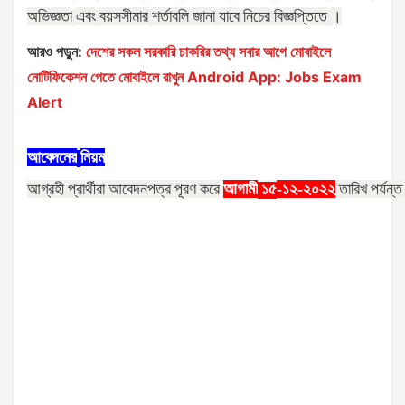
অভিজ্ঞতা
এবং
বয়সসীমার
শর্তাবলি
জানা
যাবে
নিচের
বিজ্ঞপ্তিতে
।
আরও পড়ুন:
দেশের সকল সরকারি চাকরির তথ্য সবার আগে মোবাইলে
নোটিফিকেশন পেতে মোবাইলে রাখুন Android App: Jobs Exam
Alert
আবেদনের
নিয়ম
আগ্রহী
প্রার্থীরা
আবেদনপত্র
পূরণ
করে
আগামী
-১২-২০২২
তারিখ
পর্যন্ত
১৫