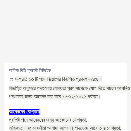
আকিজ বিড়ি ফ্যাক্টরী লিমিটেড
সম্প্রতি
টি
পদে
নিয়োগের
বিজ্ঞপ্তি
প্রকাশ
করেছে।
এর
১৩
বিজ্ঞপ্তি
অনুসারে
পদগুলোয়
যোগ্যতা
পূরণ
সাপেক্ষে
যোগ
দিতে
পারেন
আপনিও
পদগুলোর
জন্য
আবেদন
করা
যাবে
২০২২
পর্যন্ত।
১৫
-১২
-
আবেদনের
যোগ্যতা
প্রতিটি
পদে
আবেদনের
জন্য
আবেদনের
যোগ্যতা
,
অভিজ্ঞতা
এবং
বয়সসীমা
আলাদা
আলাদা।
পদভেদে
আবেদনের
যোগ্যতা
,