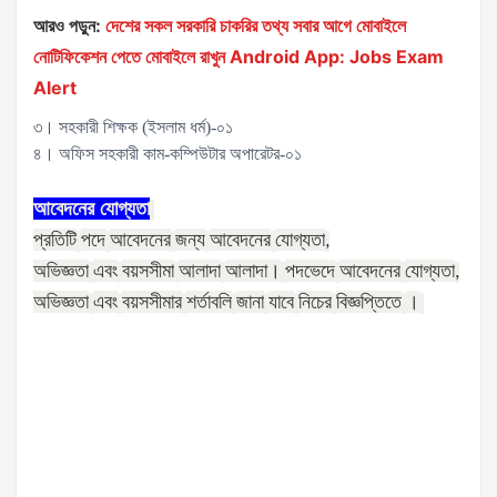
আরও পড়ুন:
দেশের সকল সরকারি চাকরির তথ্য সবার আগে মোবাইলে
নোটিফিকেশন পেতে মোবাইলে রাখুন Android App: Jobs Exam
Alert
৩। সহকারী শিক্ষক (ইসলাম ধর্ম)-০১
৪। অফিস সহকারী কাম-কম্পিউটার অপারেটর-০১
আবেদনের
যোগ্যতা
প্রতিটি
পদে
আবেদনের
জন্য
আবেদনের
যোগ্যতা
,
অভিজ্ঞতা
এবং
বয়সসীমা
আলাদা
আলাদা।
পদভেদে
আবেদনের
যোগ্যতা
,
অভিজ্ঞতা
এবং
বয়সসীমার
শর্তাবলি
জানা
যাবে
নিচের
বিজ্ঞপ্তিতে
।