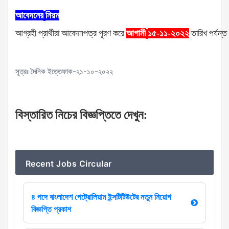
আবেদনের
নিয়ম
আগ্রহী
প্রার্থীরা
আবেদনপত্র
পূরণ
করে
আগামী
১৫-১১-২০২২
তারিখ
পর্যন্ত
সূত্রঃ দৈনিক ইত্তেফাক-২১-১০-২০২২
বিস্তারিত
নিচের
বিজ্ঞপ্তিতে
দেখুন
:
Recent Jobs Circular
৪ পদে বাংলাদেশ পেট্রোলিয়াম ইন্সটিটিউটের নতুন নিয়োগ
বিজ্ঞপ্তি প্রকাশ