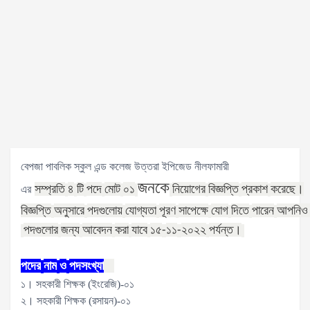
বেপজা পাবলিক স্কুল এন্ড কলেজ উত্তরা ইপিজেড নীলফামারী
জনকে
সম্প্রতি
৪
টি
পদে
মোট
০১
নিয়োগের
বিজ্ঞপ্তি
প্রকাশ
করেছে।
এর
বিজ্ঞপ্তি
অনুসারে
পদগুলোয়
যোগ্যতা
পূরণ
সাপেক্ষে
যোগ
দিতে
পারেন
আপনিও
পদগুলোর
জন্য
আবেদন
করা
যাবে
১৫
১১
২০২২
পর্যন্ত।
-
-
পদের
নাম
ও
পদসংখ্যা
১। সহকারী শিক্ষক (ইংরেজি)-০১
২। সহকারী শিক্ষক (রসায়ন)-০১