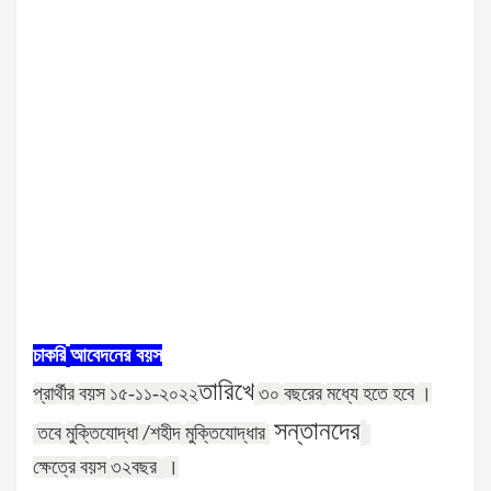
চাকরি
আবেদনের
বয়স
তারিখে
প্রার্থীর
বয়স
১৫-১১-২০২২
৩০
বছরের
মধ্যে
হতে
হবে
।
সন্তানদের
তবে
মুক্তিযোদ্ধা
শহীদ
মুক্তিযোদ্ধার
/
ক্ষেত্রে
বয়স
৩২
বছর
।