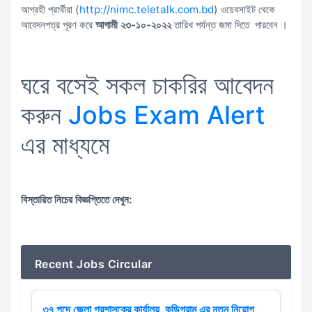
আগ্রহী প্রার্থীরা (
http://nimc.teletalk.com.bd
) ওয়েবসাইট থেকে
আবেদনপত্র পূরণ করে
আগামী
২৩
-১০-২০২২
তারিখ পর্যন্ত জমা দিতে পারবেন ।
ঘরে বসেই সকল চাকরির আবেদন
করুন
Jobs Exam Alert
এর মাধ্যমে
বিস্তারিত
নিচের
বিজ্ঞপ্তিতে
দেখুন
:
Recent Jobs Circular
৩৭ পদে জেলা প্রশাসকের কার্যালয়, কুড়িগ্রাম এর নতুন নিয়োগ