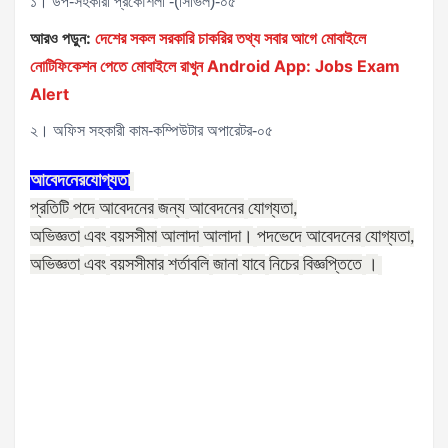
১। উপ-সহকারী প্রকৌশলী -(সিভিল)-০৫
আরও পড়ুন:
দেশের সকল সরকারি চাকরির তথ্য সবার আগে মোবাইলে
নোটিফিকেশন পেতে মোবাইলে রাখুন Android App: Jobs Exam
Alert
২। অফিস সহকারী কাম-কম্পিউটার অপারেটর-০৫
আবেদনের
যোগ্যতা
প্রতিটি
পদে
আবেদনের
জন্য
আবেদনের
যোগ্যতা
,
অভিজ্ঞতা
এবং
বয়সসীমা
আলাদা
আলাদা।
পদভেদে
আবেদনের
যোগ্যতা
,
অভিজ্ঞতা
এবং
বয়সসীমার
শর্তাবলি
জানা
যাবে
নিচের
বিজ্ঞপ্তিতে
।