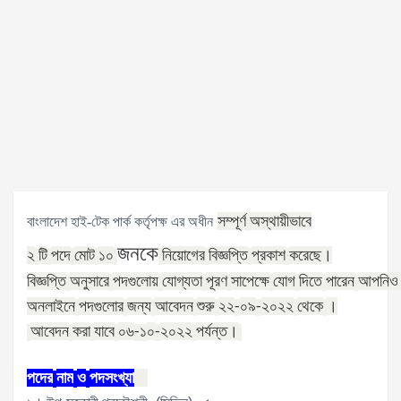
সম্পূর্ণ
অস্থায়ীভাবে
বাংলাদেশ হাই-টেক পার্ক কর্তৃপক্ষ এর অধীন
জনকে
২
টি
পদে
মোট
১০
নিয়োগের
বিজ্ঞপ্তি
প্রকাশ
করেছে।
বিজ্ঞপ্তি
অনুসারে
পদগুলোয়
যোগ্যতা
পূরণ
সাপেক্ষে
যোগ
দিতে
পারেন
আপনিও
অনলাইনে
পদগুলোর
জন্য
আবেদন
শুরু
২২
০৯
২০২২
থেকে
।
-
-
আবেদন
করা
যাবে
০৬
০
২০২২
পর্যন্ত।
-১
-
পদের
নাম
ও
পদসংখ্যা