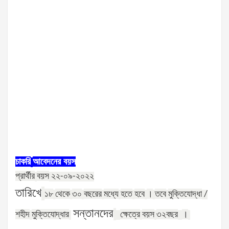
চাকরি
আবেদনের
বয়স
প্রার্থীর
বয়স
২২-০৯-২০২২
তারিখে
১৮
থেকে
৩০
বছরের
মধ্যে
হতে
হবে
।
তবে
মুক্তিযোদ্ধা
/
সন্তানদের
শহীদ
মুক্তিযোদ্ধার
ক্ষেত্রে
বয়স
৩২
বছর
।