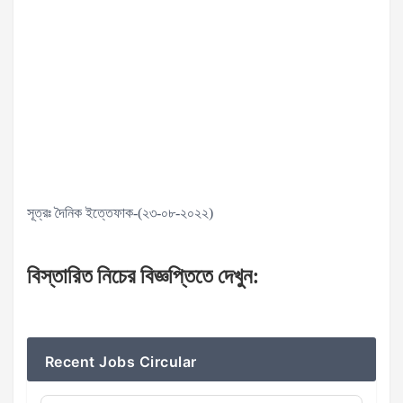
সূত্রঃ দৈনিক ইত্তেফাক-(২৩-০৮-২০২২)
বিস্তারিত
নিচের
বিজ্ঞপ্তিতে
দেখুন
:
Recent Jobs Circular