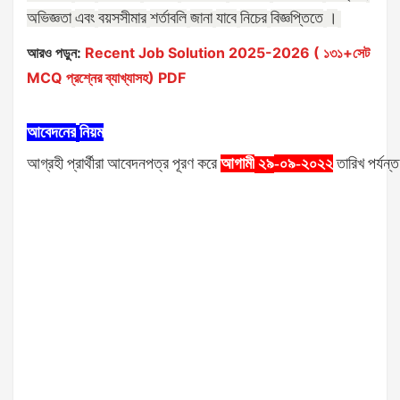
অভিজ্ঞতা
এবং
বয়সসীমার
শর্তাবলি
জানা
যাবে
নিচের
বিজ্ঞপ্তিতে
।
আরও পড়ুন:
Recent Job Solution 2025-2026 ( ১৩১+সেট
MCQ প্রশ্নের ব্যাখ্যাসহ) PDF
আবেদনের
নিয়ম
আগ্রহী
প্রার্থীরা
আবেদনপত্র
পূরণ
করে
আগামী
-০৯-২০২২
তারিখ
পর্যন্ত
২৯