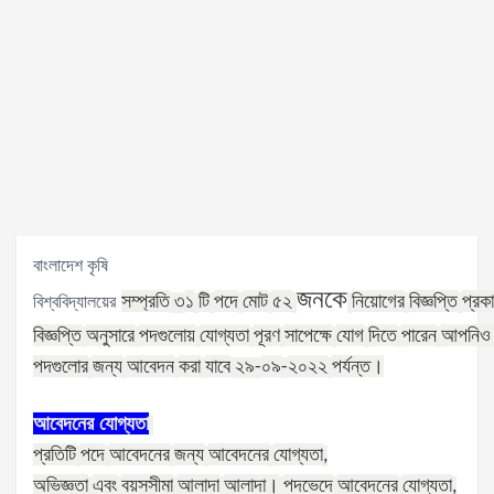
বাংলাদেশ কৃষি
জনকে
সম্প্রতি
১
টি
পদে
মোট
৫২
নিয়োগের
বিজ্ঞপ্তি
প্রক
বিশ্ববিদ্যালয়ের
৩
বিজ্ঞপ্তি
অনুসারে
পদগুলোয়
যোগ্যতা
পূরণ
সাপেক্ষে
যোগ
দিতে
পারেন
আপনিও
পদগুলোর
জন্য
আবেদন
করা
যাবে
০৯
২০২২
পর্যন্ত।
২৯
-
-
আবেদনের
যোগ্যতা
প্রতিটি
পদে
আবেদনের
জন্য
আবেদনের
যোগ্যতা
,
অভিজ্ঞতা
এবং
বয়সসীমা
আলাদা
আলাদা।
পদভেদে
আবেদনের
যোগ্যতা
,