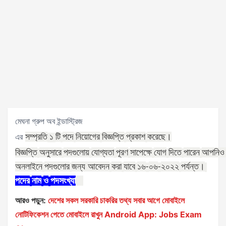
মেঘনা গ্রুপ অব ইন্ডাস্ট্রিজ
সম্প্রতি
টি
পদে
নিয়োগের
বিজ্ঞপ্তি
প্রকাশ
করেছে।
এর
১
বিজ্ঞপ্তি
অনুসারে
পদগুলোয়
যোগ্যতা
পূরণ
সাপেক্ষে
যোগ
দিতে
পারেন
আপনিও
অনলাইনে
পদগুলোর
জন্য
আবেদন
করা
যাবে
১৬
০৬
২০২২
পর্যন্ত।
-
-
পদের
নাম
ও
পদসংখ্যা
আরও পড়ুন:
দেশের সকল সরকারি চাকরির তথ্য সবার আগে মোবাইলে
নোটিফিকেশন পেতে মোবাইলে রাখুন Android App: Jobs Exam