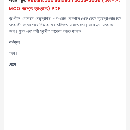
আরও পড়ুন:
Recent Job Solution 2025-2026 ( ১৩১+সেট
MCQ প্রশ্নের ব্যাখ্যাসহ) PDF
প্রার্থীকে যেকোনো নেতৃস্থানীয় এফএমজি কোম্পানি থেকে বেতন ব্যবস্থাপনায় তিন
থেকে পাঁচ বছরের প্রাসঙ্গিক কাজের অভিজ্ঞতা থাকতে হবে। বয়স ২৭ থেকে ৩৫
বছর। পুরুষ এবং নারী প্রার্থীরা আবেদন করতে পারবেন।
কর্মস্থল
ঢাকা।
বেতন