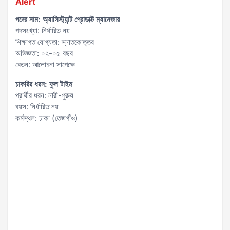
Alert
পদের নাম: অ্যাসিস্ট্যান্ট প্রোডাক্ট ম্যানেজার
পদসংখ্যা: নির্ধারিত নয়
শিক্ষাগত যোগ্যতা: স্নাতকোত্তর
অভিজ্ঞতা: ০২-০৫ বছর
বেতন: আলোচনা সাপেক্ষে
চাকরির ধরন: ফুল টাইম
প্রার্থীর ধরন: নারী-পুরুষ
বয়স: নির্ধারিত নয়
কর্মস্থল: ঢাকা (তেজগাঁও)