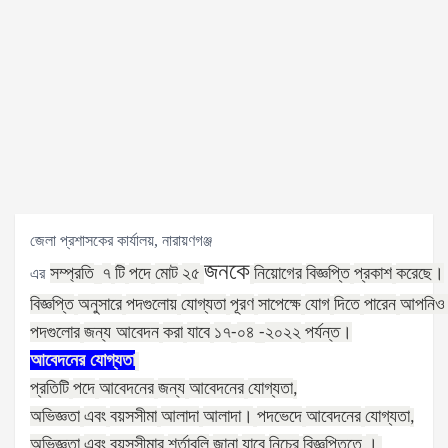
জেলা প্রশাসকের কার্যালয়, নারায়ণগঞ্জ
জনকে
সম্প্রতি
৭
টি
পদে
মোট
২৫
নিয়োগের
বিজ্ঞপ্তি
প্রকাশ
করেছে।
এর
বিজ্ঞপ্তি
অনুসারে
পদগুলোয়
যোগ্যতা
পূরণ
সাপেক্ষে
যোগ
দিতে
পারেন
আপনিও
পদগুলোর
জন্য
আবেদন
করা
যাবে
১৭
০৪
২০২২
পর্যন্ত।
-
-
আবেদনের
যোগ্যতা
প্রতিটি
পদে
আবেদনের
জন্য
আবেদনের
যোগ্যতা
,
অভিজ্ঞতা
এবং
বয়সসীমা
আলাদা
আলাদা।
পদভেদে
আবেদনের
যোগ্যতা
,
অভিজ্ঞতা
এবং
বয়সসীমার
শর্তাবলি
জানা
যাবে
নিচের
বিজ্ঞপ্তিতে
।