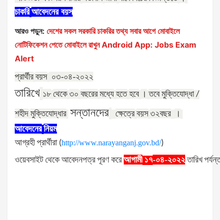
চাকরি
আবেদনের
বয়স
আরও পড়ুন:
দেশের সকল সরকারি চাকরির তথ্য সবার আগে মোবাইলে
নোটিফিকেশন পেতে মোবাইলে রাখুন Android App: Jobs Exam
Alert
প্রার্থীর
বয়স
০৩-০৪-২০২২
তারিখে
১৮
থেকে
৩০
বছরের
মধ্যে
হতে
হবে
।
তবে
মুক্তিযোদ্ধা
/
সন্তানদের
শহীদ
মুক্তিযোদ্ধার
ক্ষেত্রে
বয়স
৩২
বছর
।
আবেদনের
নিয়ম
আগ্রহী
প্রার্থীরা
(
http://www.narayanganj.gov.bd/
)
ওয়েবসাইট
থেকে
আবেদনপত্র
পূরণ
করে
আগামী
-০৪-২০২২
তারিখ
পর্যন্
১৭