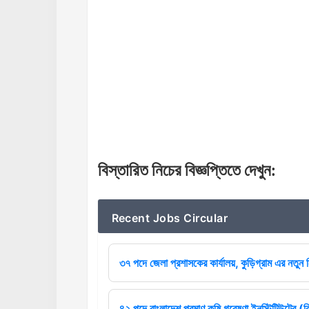
বিস্তারিত
নিচের
বিজ্ঞপ্তিতে
দেখুন
:
Recent Jobs Circular
৩৭ পদে জেলা প্রশাসকের কার্যালয়, কুড়িগ্রাম এর নতুন ন
৪২ পদে বাংলাদেশ পরমাণু কৃষি গবেষণা ইনস্টিটিউটের (বি