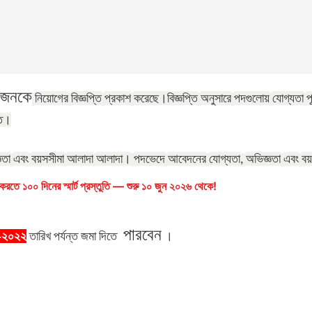
জনকে
নিয়োগের
বিজ্ঞপ্তি
প্রকাশ
করেছে।
বিজ্ঞপ্তি
অনুসারে
পদগুলোয়
যোগ্যতা
প
্ত।
ঞতা
এবং
বয়সসীমা
আলাদা
আলাদা।
পদভেদে
আবেদনের
যোগ্যতা
অভিজ্ঞতা
এবং
বয়
,
রতে ১০০ দিনের স্মার্ট প্রস্তুতি — শুরু ১০ জুন ২০২৬ থেকে!
পারবেন
-২০২২
তারিখ
পর্যন্ত
জমা
দিতে
।