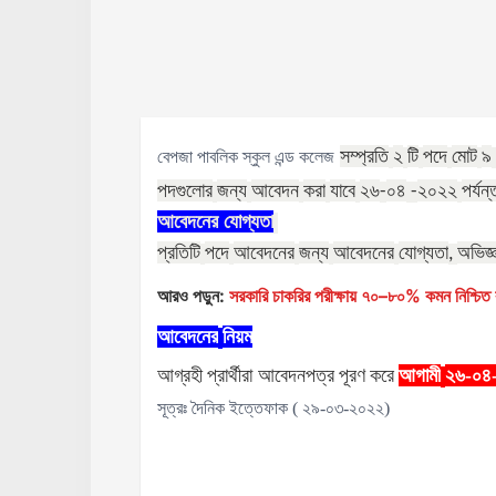
সম্প্রতি
২
টি
পদে
মোট
৯
বেপজা পাবলিক স্কুল এন্ড কলেজ
পদগুলোর
জন্য
আবেদন
করা
যাবে
২৬
০৪
২০২২
পর্যন
-
-
আবেদনের
যোগ্যতা
প্রতিটি
পদে
আবেদনের
জন্য
আবেদনের
যোগ্যতা
অভিজ্
,
আরও পড়ুন:
সরকারি চাকরির পরীক্ষায় ৭০–৮০% কমন নিশ্চিত ক
আবেদনের
নিয়ম
আগ্রহী
প্রার্থীরা
আবেদনপত্র
পূরণ
করে
আগামী
২৬-০৪
সূত্রঃ দৈনিক ইত্তেফাক ( ২৯-০৩-২০২২)