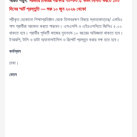
আরও পড়ুন:
সরকারি চাকরির পরীক্ষায় ৭০–৮০% কমন নিশ্চিত করতে ১০০
দিনের স্মার্ট প্রস্তুতি — শুরু ১০ জুন ২০২৬ থেকে!
স্বীকৃত যেকোনো শিক্ষাপ্রতিষ্ঠান থেকে হিসাবরক্ষণ বিষয়ে স্নাতকোত্তর/ এমবিএ
পাস প্রার্থীরা আবেদন করতে পারবেন। এসএসসি ও এইচএসসিতে জিপিএ ৫.০০
থাকতে হবে। প্রার্থীর পূর্ববর্তী কাজের ন্যূনতম ১০ বছরের অভিজ্ঞতা থাকতে হবে।
ইআরপি, টালি ও ডাটা অ্যানালাইসিস ও রিপোর্ট প্রস্তুত করায় দক্ষ হতে হবে।
কর্মস্থল
ঢাকা।
বেতন