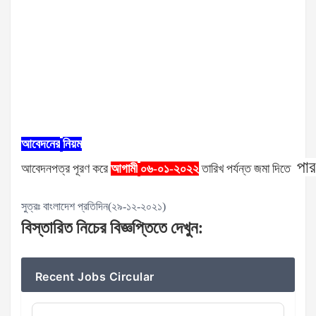
আবেদনের
নিয়ম
পা
আবেদনপত্র
পূরণ
করে
আগামী
০৬-০১-২০২২
তারিখ
পর্যন্ত
জমা
দিতে
সুত্রঃ বাংলাদেশ প্রতিদিন(২৯-১২-২০২১)
বিস্তারিত
নিচের
বিজ্ঞপ্তিতে
দেখুন
:
Recent Jobs Circular