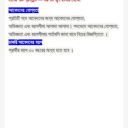
আবেদনের
যোগ্যতা
প্রতিটি
পদে
আবেদনের
জন্য
আবেদনের
যোগ্যতা
,
অভিজ্ঞতা
এবং
বয়সসীমা
আলাদা
আলাদা।
পদভেদে
আবেদনের
যোগ্যতা
,
অভিজ্ঞতা
এবং
বয়সসীমার
শর্তাবলি
জানা
যাবে
নিচের
বিজ্ঞপ্তিতে
।
চাকরি
আবেদনের
বয়স
প্রার্থীর
বয়স
৩০
বছরের
মধ্যে
হতে
হবে
।