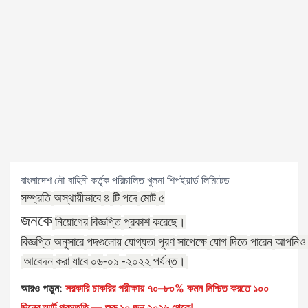
বাংলাদেশ নৌ বাহিনী কর্তৃক পরিচালিত খুলনা শিপইয়ার্ড লিমিটেড
সম্প্রতি
অস্থায়ীভাবে
৪
টি
পদে
মোট
৫
জনকে
নিয়োগের
বিজ্ঞপ্তি
প্রকাশ
করেছে।
বিজ্ঞপ্তি
অনুসারে
পদগুলোয়
যোগ্যতা
পূরণ
সাপেক্ষে
যোগ
দিতে
পারেন
আপনিও
আবেদন
করা
যাবে
০৬
০১
২০২২
পর্যন্ত।
-
-
আরও পড়ুন:
সরকারি চাকরির পরীক্ষায় ৭০–৮০% কমন নিশ্চিত করতে ১০০
দিনের স্মার্ট প্রস্তুতি — শুরু ১০ জুন ২০২৬ থেকে!