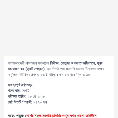
গণপ্রজাতন্ত্রী বাংলাদেশ সরকারের
নিরীক্ষা, গোয়েন্দা ও তদন্ত অধিদপ্তর, মূল্য
সংযোজন কর (ভ্যাট গোয়েন্দা)
-এর সিপাই পদে সরাসরি জনবল নিয়োগের লক্ষ্যে
অনুষ্ঠিত শারীরিক যোগ্যতা যাচাই পরীক্ষার ফলাফল প্রকাশিত হয়েছে।
গুরুত্বপূর্ণ তথ্যসমূহ:
পদের নাম:
সিপাই
পরীক্ষার তারিখ:
০৮ মে ২০২৬
মোট উত্তীর্ণ প্রার্থী:
৮৫৭৯ জন
আরও পড়ুন:
দেশের সকল সরকারি চাকরির তথ্য সবার আগে মোবাইলে