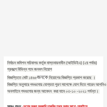
নির্বাচন কমিশন সচিবালয় কর্তৃক বাস্তবায়নাধীন (আইডিইএ) (২য় পর্যায়)
প্রকল্পে বিভিন্ন পদে জনবল নিয়োগ
জনকে
মোট
নিয়োগের
বিজ্ঞপ্তি
প্রকাশ
করেছে ।
বিজ্ঞপ্তিতে
১৪৬৮
বিজ্ঞপ্তি
অনুসারে
পদগুলোয়
যোগ্যতা
পূরণ
সাপেক্ষে
যোগ
দিতে
পারেন
আপনিও
অনলাইনে
পদগুলোর
জন্য
আবেদন
করা
যাবে
০৩
১০
২০২১
পর্যন্ত।
-
-
আরও পড়ুন:
দেশের সকল সরকারি চাকরির তথ্য সবার আগে মোবাইলে