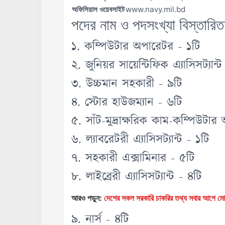
অফিসিয়াল ওয়েবসাইট
www.navy.mil.bd
পদের নাম ও পদসংখ্যা বিস্তারিত
১. কম্পিউটার অপারেটর - ১টি
২. জুনিয়র সায়েন্টিফিক এ্যাসিসট্যান্ট
৩. উচ্চমান সহকারী - ৯টি
৪. স্টোর হাউজম্যান - ৬টি
৫. সাঁট-মুদ্রাক্ষরিক কাম-কম্পিউটা
৬. ল্যাবরেটরী এ্যাসিসট্যান্ট - ১টি
৭. সহকারী এক্সামিনার - ৫টি
৮. লাইব্রেরী এ্যাসিসট্যান্ট - ৪টি
আরও পড়ুন:
দেশের সকল সরকারি চাকরির তথ্য সবার আগ
৯. নার্স - ৪টি