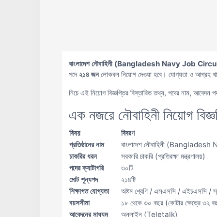
বাংলাদেশ নৌবাহিনী (Bangladesh Navy Job Circ
পদে
২১৪ জন
লোকবল নিয়োগ দেওয়া হবে। যোগ্যতা ও আগ্রহ 
নিচে এই নিয়োগ বিজ্ঞপ্তির বিস্তারিত তথ্য, পদের নাম, আবেদন পদ
এক নজরে নৌবাহিনী নিয়োগ বিজ্ঞ
বিষয়
বিবরণ
প্রতিষ্ঠানের নাম
বাংলাদেশ নৌবাহিনী (Bangladesh 
চাকরির ধরন
সরকারি চাকরি (প্রতিরক্ষা মন্ত্রণালয়)
পদের ক্যাটাগরি
৩০টি
মোট শূন্যপদ
২১৪টি
শিক্ষাগত যোগ্যতা
অষ্টম শ্রেণি / এসএসসি / এইচএসসি / স
বয়সসীমা
১৮ থেকে ৩০ বছর (কোটার ক্ষেত্রে ৩২ ব
আবেদনের মাধ্যম
অনলাইন (Teletalk)