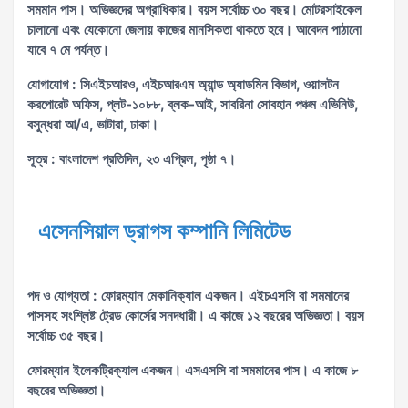
সমমান পাস। অভিজ্ঞদের অগ্রাধিকার। বয়স সর্বোচ্চ ৩০ বছর। মোটরসাইকেল
চালানো এবং যেকোনো জেলায় কাজের মানসিকতা থাকতে হবে। আবেদন পাঠানো
যাবে ৭ মে পর্যন্ত।
যোগাযোগ : সিএইচআরও, এইচআরএম অ্যান্ড অ্যাডমিন বিভাগ, ওয়ালটন
করপোরেট অফিস, প্লট-১০৮৮, ব্লক-আই, সাবরিনা সোবহান পঞ্চম এভিনিউ,
বসুন্ধরা আ/এ, ভাটারা, ঢাকা।
সূত্র : বাংলাদেশ প্রতিদিন, ২৩ এপ্রিল, পৃষ্ঠা ৭।
এসেনসিয়াল ড্রাগস কম্পানি লিমিটেড
পদ ও যোগ্যতা : ফোরম্যান মেকানিক্যাল একজন। এইচএসসি বা সমমানের
পাসসহ সংশ্লিষ্ট ট্রেড কোর্সের সনদধারী। এ কাজে ১২ বছরের অভিজ্ঞতা। বয়স
সর্বোচ্চ ৩৫ বছর।
ফোরম্যান ইলেকট্রিক্যাল একজন। এসএসসি বা সমমানের পাস। এ কাজে ৮
বছরের অভিজ্ঞতা।