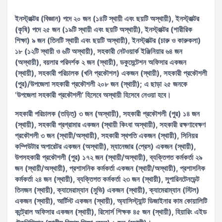
ইনস্ট্রাক্টর (বিজ্ঞান) পদে ২০ জন (১৪টি স্থায়ী এবং ছয়টি অস্থায়ী), ইনস্ট্রাক্টর
(কৃষি) পদে ২৫ জন (১৯টি স্থায়ী এবং ছয়টি অস্থায়ী), ইনস্ট্রাক্টর (শারীরিক
শিক্ষা) ৯ জন (তিনটি স্থায়ী এবং ছয়টি অস্থায়ী), ইনস্ট্রাক্টর (চারু ও কারুকলা)
১৮ (১২টি স্থায়ী ও ৬টি অস্থায়ী), সহকারী নেটওয়ার্ক ইঞ্জিনিয়ার ৬৪ জন
(অস্থায়ী), বয়লার পরিদর্শক ২ জন (স্থায়ী), ডকুমেন্টেশন অফিসার একজন
(স্থায়ী), সহকারী পরিচালক (খনি প্রকৌশল) একজন (স্থায়ী), সহকারী প্রকৌশলী
(পুর)/উপজেলা সহকারী প্রকৌশলী ২০৮ জন (স্থায়ী); এ ছাড়া ২৫ জনকে
‘উপজেলা সহকারী প্রকৌশলী’ হিসেবে অস্থায়ী হিসেবে নেওয়া হবে।
সহকারী পরিচালক (তড়িত্) ৩ জন (অস্থায়ী), সহকারী প্রকৌশলী (পুর) ১৪ জন
(স্থায়ী), সহকারী প্রগ্রামার একজন (স্থায়ী কিংবা অস্থায়ী), সহকারী রক্ষণাবেক্ষণ
প্রকৌশলী ৩ জন (স্থায়ী/অস্থায়ী), সহকারী স্থপতি একজন (স্থায়ী), সিনিয়র
কম্পিউটার অপারেটর একজন (অস্থায়ী), ম্যানেজার (প্রেস) একজন (স্থায়ী),
উপসহকারী প্রকৌশলী (পুর) ১৭২ জন (স্থায়ী/অস্থায়ী), ব্যক্তিগত কর্মকর্তা ২৯
জন (স্থায়ী/অস্থায়ী), প্রশাসনিক কর্মকর্তা একজন (স্থায়ী/অস্থায়ী), প্রশাসনিক
কর্মকর্তা ২৪ জন (স্থায়ী), ব্যক্তিগত কর্মকর্তা ২৩ জন (স্থায়ী), সুপারিনটেনডেন্ট
তিনজন (স্থায়ী), ক্যামেরাম্যান (মুভি) একজন (স্থায়ী), ক্যামেরাম্যান (স্টিল)
একজন (স্থায়ী), আর্টিস্ট একজন (স্থায়ী), অ্যাসিস্ট্যান্ট ডিজাইনার কাম কোয়ালিটি
কন্ট্রোল অফিসার একজন (স্থায়ী), রিসোর্স শিক্ষক ৪৫ জন (স্থায়ী), হিয়ারিং এইড