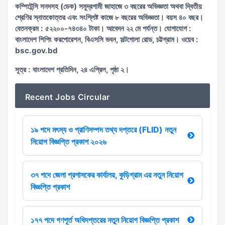
কম্পিটেন্সি সনদসহ (ডেক) সমুদ্রগামী জাহাজে ৩ বছরের অভিজ্ঞতা অথবা দ্বিতীয়
শ্রেণির স্নাতকোত্তর এবং সংশ্লিষ্ট কাজে ৮ বছরের অভিজ্ঞতা। বয়স ৪০ বছর।
বেতনক্রম : ৫২২০০-৭৪৩৪০ টাকা। আবেদন ২২ মে পর্যন্ত। যোগাযোগ :
বাংলাদেশ শিপিং করপোরেশন, বিএসসি ভবন, সল্টগোলা রোড, চট্টগ্রাম। ওয়েব :
bsc.gov.bd
সূত্র : বাংলাদেশ প্রতিদিন, ২৪ এপ্রিল, পৃষ্ঠা ২।
Recent Jobs Circular
১৯ পদে মৎস্য ও প্রাণিসম্পদ তথ্য দপ্তরে (FLID) নতুন
নিয়োগ বিজ্ঞপ্তি প্রকাশ ২০২৬
৩৭ পদে জেলা প্রশাসকের কার্যালয়, কুড়িগ্রাম এর নতুন নিয়োগ
বিজ্ঞপ্তি প্রকাশ
১৭৭ পদে গণপূর্ত অধিদপ্তরের নতুন নিয়োগ বিজ্ঞপ্তি প্রকাশ