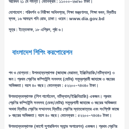
আবেদন ২১ মে পর্যন্ত। বেতনক্রম : ১১০০০-২৬৫৯০ টাকা।
যোগাযোগ : পরিদর্শন ও নিরীক্ষা অধিদপ্তর, শিক্ষা মন্ত্রণালয়, শিক্ষা ভবন, দ্বিতীয়
ব্লক, ১৬ আবদুল গনি রোড, ঢাকা। ওয়েব : www.dia.gov.bd
সূত্র : ইত্তেফাক, ১৮ এপ্রিল, পৃষ্ঠা ৬।
বাংলাদেশ শিপিং করপোরেশন
পদ ও যোগ্যতা : উপমহাব্যস্থাপক (জাহাজ মেরামত, ইঞ্জিনিয়ারিং/নটিক্যাল) ৩
জন। প্রথম শ্রেণির কম্পিটেন্সি সনদসহ (মোটর) সমুদ্রগ্রামী জাহাজে ৩ বছরের
অভিজ্ঞতা। বয়স ৪০ বছর। বেতনক্রম : ৫২২০০-৭৪৩৪০ টাকা।
উপমহাব্যবস্থাপক (শিপ পার্সোনেল, নটিক্যাল/ইঞ্জিনিয়ারিং) একজন। প্রথম
শ্রেণির কম্পিটেন্সি সনদসহ (ডেক/মোটর) সমুদ্রগামী জাহাজে ৩ বছরের অভিজ্ঞতা
অথবা দ্বিতীয় শ্রেণির সম্মানসহ দ্বিতীয় শ্রেণির স্নাতকোত্তর এবং সংশ্লিষ্ট কাজে
৮ বছরের অভিজ্ঞতা। বয়স ৪০ বছর। বেতনক্রম : ৫২২০০-৭৪৩৪০ টাকা।
উপমহাব্যবস্থাপক (কার্গো সুপারভিশন অ্যান্ড অপারেশন) একজন। প্রথম শ্রেণির