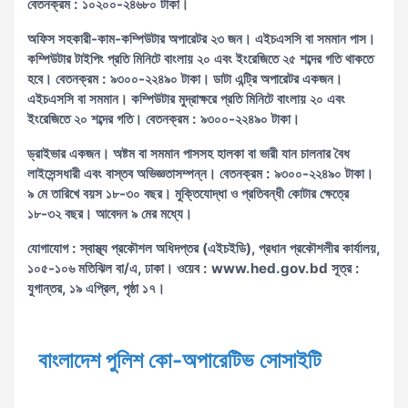
বেতনক্রম : ১০২০০-২৪৬৮০ টাকা।
অফিস সহকারী-কাম-কম্পিউটার অপারেটর ২৩ জন। এইচএসসি বা সমমান পাস।
কম্পিউটার টাইপিং প্রতি মিনিটে বাংলায় ২০ এবং ইংরেজিতে ২৫ শব্দের গতি থাকতে
হবে। বেতনক্রম : ৯৩০০-২২৪৯০ টাকা। ডাটা এন্ট্রি অপারেটর একজন।
এইচএসসি বা সমমান। কম্পিউটার মুদ্রাক্ষরে প্রতি মিনিটে বাংলায় ২০ এবং
ইংরেজিতে ২০ শব্দের গতি। বেতনক্রম : ৯৩০০-২২৪৯০ টাকা।
ড্রাইভার একজন। অষ্টম বা সমমান পাসসহ হালকা বা ভারী যান চালনার বৈধ
লাইসেন্সধারী এবং বাস্তব অভিজ্ঞতাসম্পন্ন। বেতনক্রম : ৯৩০০-২২৪৯০ টাকা।
৯ মে তারিখে বয়স ১৮-৩০ বছর। মুক্তিযোদ্ধা ও প্রতিবন্ধী কোটার ক্ষেত্রে
১৮-৩২ বছর। আবেদন ৯ মের মধ্যে।
যোগাযোগ : স্বাস্থ্য প্রকৌশল অধিদপ্তর (এইচইডি), প্রধান প্রকৌশলীর কার্যালয়,
১০৫-১০৬ মতিঝিল বা/এ, ঢাকা। ওয়েব : www.hed.gov.bd সূত্র :
যুগান্তর, ১৯ এপ্রিল, পৃষ্ঠা ১৭।
বাংলাদেশ পুলিশ কো-অপারেটিভ সোসাইটি