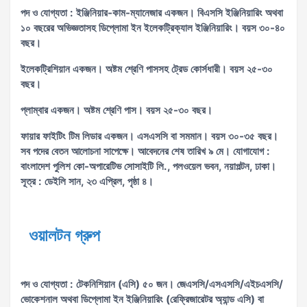
পদ ও যোগ্যতা : ইঞ্জিনিয়ার-কাম-ম্যানেজার একজন। বিএসসি ইঞ্জিনিয়ারিং অথবা
১০ বছরের অভিজ্ঞতাসহ ডিপ্লোমা ইন ইলেকট্রিক্যাল ইঞ্জিনিয়ারিং। বয়স ৩০-৪০
বছর।
ইলেকট্রিশিয়ান একজন। অষ্টম শ্রেণি পাসসহ ট্রেড কোর্সধারী। বয়স ২৫-৩০
বছর।
প্লাম্বার একজন। অষ্টম শ্রেণি পাস। বয়স ২৫-৩০ বছর।
ফায়ার ফাইটিং টিম লিডার একজন। এসএসসি বা সমমান। বয়স ৩০-৩৫ বছর।
সব পদের বেতন আলোচনা সাপেক্ষে। আবেদনের শেষ তারিখ ৯ মে। যোগাযোগ :
বাংলাদেশ পুলিশ কো-অপারেটিভ সোসাইটি লি., পলওয়েল ভবন, নয়াপল্টন, ঢাকা।
সূত্র : ডেইলি সান, ২৩ এপ্রিল, পৃষ্ঠা ৪।
ওয়ালটন গ্রুপ
পদ ও যোগ্যতা : টেকনিশিয়ান (এসি) ৫০ জন। জেএসসি/এসএসসি/এইচএসসি/
ভোকেশনাল অথবা ডিপ্লোমা ইন ইঞ্জিনিয়ারিং (রেফ্রিজারেটর অ্যান্ড এসি) বা