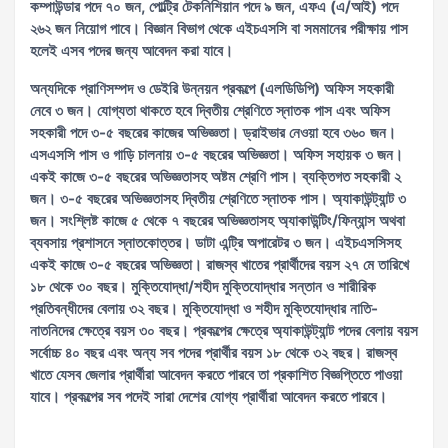
কম্পাউন্ডার পদে ৭০ জন, পোল্ট্রি টেকনিশিয়ান পদে ৯ জন, এফএ (এ/আই) পদে
২৬২ জন নিয়োগ পাবে। বিজ্ঞান বিভাগ থেকে এইচএসসি বা সমমানের পরীক্ষায় পাস
হলেই এসব পদের জন্য আবেদন করা যাবে।
অন্যদিকে প্রাণিসম্পদ ও ডেইরি উন্নয়ন প্রকল্পে (এলডিডিপি) অফিস সহকারী
নেবে ৩ জন। যোগ্যতা থাকতে হবে দ্বিতীয় শ্রেণিতে স্নাতক পাস এবং অফিস
সহকারী পদে ৩-৫ বছরের কাজের অভিজ্ঞতা। ড্রাইভার নেওয়া হবে ৩৬০ জন।
এসএসসি পাস ও গাড়ি চালনায় ৩-৫ বছরের অভিজ্ঞতা। অফিস সহায়ক ৩ জন।
একই কাজে ৩-৫ বছরের অভিজ্ঞতাসহ অষ্টম শ্রেণি পাস। ব্যক্তিগত সহকারী ২
জন। ৩-৫ বছরের অভিজ্ঞতাসহ দ্বিতীয় শ্রেণিতে স্নাতক পাস। অ্যাকাউন্ট্যান্ট ৩
জন। সংশ্লিষ্ট কাজে ৫ থেকে ৭ বছরের অভিজ্ঞতাসহ অ্যাকাউন্টিং/ফিন্যান্স অথবা
ব্যবসায় প্রশাসনে স্নাতকোত্তর। ডাটা এন্ট্রি অপারেটর ৩ জন। এইচএসসিসহ
একই কাজে ৩-৫ বছরের অভিজ্ঞতা। রাজস্ব খাতের প্রার্থীদের বয়স ২৭ মে তারিখে
১৮ থেকে ৩০ বছর। মুক্তিযোদ্ধা/শহীদ মুক্তিযোদ্ধার সন্তান ও শারীরিক
প্রতিবন্ধীদের বেলায় ৩২ বছর। মুক্তিযোদ্ধা ও শহীদ মুক্তিযোদ্ধার নাতি-
নাতনিদের ক্ষেত্রে বয়স ৩০ বছর। প্রকল্পের ক্ষেত্রে অ্যাকাউন্ট্যান্ট পদের বেলায় বয়স
সর্বোচ্চ ৪০ বছর এবং অন্য সব পদের প্রার্থীর বয়স ১৮ থেকে ৩২ বছর। রাজস্ব
খাতে যেসব জেলার প্রার্থীরা আবেদন করতে পারবে তা প্রকাশিত বিজ্ঞপ্তিতে পাওয়া
যাবে। প্রকল্পের সব পদেই সারা দেশের যোগ্য প্রার্থীরা আবেদন করতে পারবে।