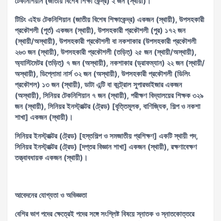
টেকনিশিয়ান (জাতীয় বিশেষ শিক্ষা কেন্দ্র) ২ জন (স্থায়ী)।
টিচিং এইড টেকনিশিয়ান (জাতীয় বিশেষ শিক্ষাকেন্দ্র) একজন (স্থায়ী), উপসহকারী
প্রকৌশলী (পূর্ত) একজন (স্থায়ী), উপসহকারী প্রকৌশলী (পুর) ১৭২ জন
(স্থায়ী/অস্থায়ী), উপসহকারী প্রকৌশলী বা নকশাকার (উপসহকারী প্রকৌশলী
২৬৩ জন (স্থায়ী), উপসহকারী প্রকৌশলী (তড়িত্) ২৫ জন (স্থায়ী/অস্থায়ী),
অ্যাস্টিমেটর (তড়িত্) ৭ জন (অস্থায়ী), নকশাকার (ড্রাফম্যান) ২২ জন (স্থায়ী/
অস্থায়ী), ডিপ্লোমা নার্স ৩২ জন (অস্থায়ী), উপসহকারী প্রকৌশলী (ডিলিং
প্রকৌশল) ১৩ জন (স্থায়ী), ডাটা এন্টি বা কন্ট্রোল সুপারভাইজার একজন
(অস্থায়ী), সিনিয়র টেকনিশিয়ান ৭ জন (স্থায়ী), পরীক্ষণ বিদ্যালয়ের শিক্ষক ৩২৯
জন (স্থায়ী), সিনিয়র ইনস্ট্রাক্টর (ট্রেড) [বৃত্তিমূলক, বাণিজ্যিক, শিল্প ও নকশা
শাখা] একজন (স্থায়ী)।
সিনিয়র ইনস্ট্রাক্টর (ট্রেড) [হস্তশিল্প ও সমজাতীয় প্রশিক্ষণ] একটি স্থায়ী পদ,
সিনিয়র ইনস্ট্রাক্টর (ট্রেড) [দপ্তর বিজ্ঞান শাখা] একজন (স্থায়ী), রক্ষণাবেক্ষণ
তত্ত্বাবধায়ক একজন (স্থায়ী)।
আবেদনের যোগ্যতা ও অভিজ্ঞতা
বেশির ভাগ পদের ক্ষেত্রেই পদের সঙ্গে সংশ্লিষ্ট বিষয়ে স্নাতক ও স্নাতকোত্তরে