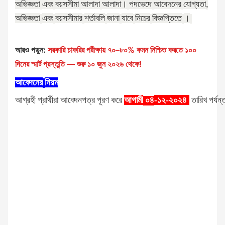
অভিজ্ঞতা
এবং
বয়সসীমা
আলাদা
আলাদা।
পদভেদে
আবেদনের
যোগ্যতা
,
অভিজ্ঞতা
এবং
বয়সসীমার
শর্তাবলি
জানা
যাবে
নিচের
বিজ্ঞপ্তিতে
।
আরও পড়ুন:
সরকারি চাকরির পরীক্ষায় ৭০–৮০% কমন নিশ্চিত করতে ১০০
দিনের স্মার্ট প্রস্তুতি — শুরু ১০ জুন ২০২৬ থেকে!
আবেদনের
নিয়ম
আগ্রহী
প্রার্থীরা
আবেদনপত্র
পূরণ
করে
আগামী
-১২-২০২৪
তারিখ
পর্যন্
০৪