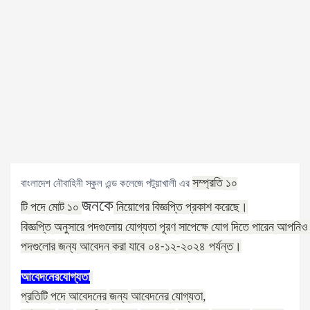
সম্প্রতি
বাংলাদেশ নৌবাহিনী স্কুল এন্ড কলেজে পটুয়াখালী এর
১০
জনকে
টি
পদে
মোট
নিয়োগের
বিজ্ঞপ্তি
প্রকাশ
করেছে।
১০
বিজ্ঞপ্তি
অনুসারে
পদগুলোয়
যোগ্যতা
পূরণ
সাপেক্ষে
যোগ
দিতে
পারেন
আপনিও
পদগুলোর
জন্য
আবেদন
করা
যাবে ০৪
২০২৪ পর্যন্ত।
-১২
-
আবেদনের
যোগ্যতা
প্রতিটি
পদে
আবেদনের
জন্য
আবেদনের
যোগ্যতা
,