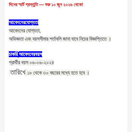
দিনের স্মার্ট প্রস্তুতি — শুরু ১০ জুন ২০২৬ থেকে!
আবেদনের
যোগ্যতা
আবেদনের
যোগ্যতা
,
অভিজ্ঞতা
এবং
বয়সসীমার
শর্তাবলি
জানা
যাবে
নিচের
বিজ্ঞপ্তিতে
।
চাকরি
আবেদনের
বয়স
প্রার্থীর
বয়স
-০৬-২০২৪
০৬
তারিখে
১৮
থেকে
৩০
বছরের
মধ্যে
হতে
হবে
।