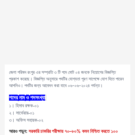
জেলা পরিষদ রংপুর এর সম্প্রতি ৩ টি পদে মোট ০৪ জনকে নিয়োগের বিজ্ঞপ্তি
প্রকাশ করেছে। বিজ্ঞপ্তি অনুসারে পদটির যোগ্যতা পূরণ সাপেক্ষে যোগ দিতে পারেন
আপনিও। পদটির জন্য আবেদন করা যাবে ০৬-০৬-২০২৪ পর্যন্ত।
পদের
নাম
ও
পদসংখ্যা
১। হিসাব রক্ষক-০১
২। সার্ভেয়ার-০১
৩। অফিস সহায়ক-০২
আরও পড়ুন:
সরকারি চাকরির পরীক্ষায় ৭০–৮০% কমন নিশ্চিত করতে ১০০