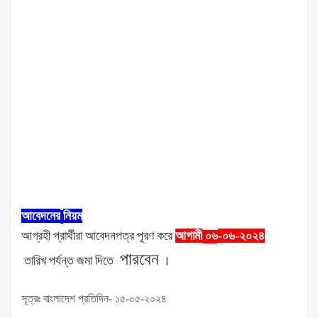
আবেদনের
নিয়ম
আগ্রহী
প্রার্থীরা
আবেদনপত্র
পূরণ
করে
আগামী
-০৬-২০২৪
০৬
পারবেন
তারিখ
পর্যন্ত
জমা
দিতে
।
সূত্রঃ বাংলাদেশ প্রতিদিন- ১৫-০৫-২০২৪