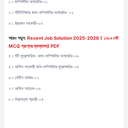
১। কম্পিউটার অপারেটর-০১
২। সাঁটলিপিকার কাম-কম্পিউটার অপারেটর- ০২
৩। উচ্চমান সহকারী-০৩
আরও পড়ুন:
Recent Job Solution 2025-2026 ( ১৩১+সেট
MCQ প্রশ্নের ব্যাখ্যাসহ) PDF
৪। সাঁট মুদ্রাক্ষরিক- কাম-কম্পিউটার অপারেটর-০৯
৫। অফিস সহকারী কাম-কম্পিউটার মুদ্রাক্ষরিক-০৪
৬। নোটিশ সার্ভার-০২
৭। অফিস সহায়ক-০৯
৮। নিরাপত্তা প্রহরী-০৪