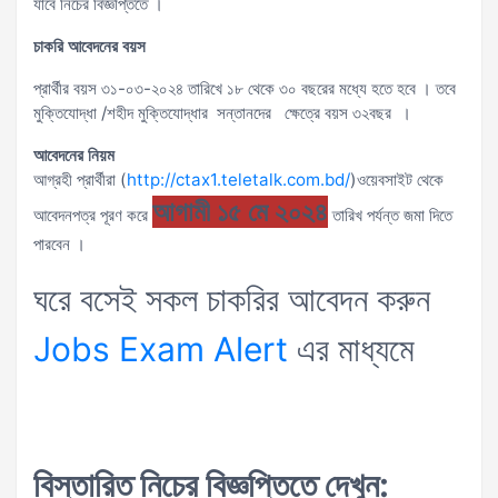
যাবে নিচের বিজ্ঞপ্তিতে ।
চাকরি
আবেদনের
বয়স
প্রার্থীর বয়স ৩১-০৩-২০২৪ তারিখে ১৮ থেকে ৩০ বছরের মধ্যে হতে হবে । তবে
মুক্তিযোদ্ধা /শহীদ মুক্তিযোদ্ধার সন্তানদের ক্ষেত্রে বয়স ৩২বছর ।
আবেদনের
নিয়ম
আগ্রহী প্রার্থীরা (
http://ctax1.teletalk.com.bd/
)ওয়েবসাইট থেকে
আগামী
১৫ মে ২০২৪
আবেদনপত্র পূরণ করে
তারিখ পর্যন্ত জমা দিতে
পারবেন ।
ঘরে বসেই সকল চাকরির আবেদন করুন
Jobs Exam Alert
এর মাধ্যমে
বিস্তারিত
নিচের
বিজ্ঞপ্তিতে
দেখুন
: