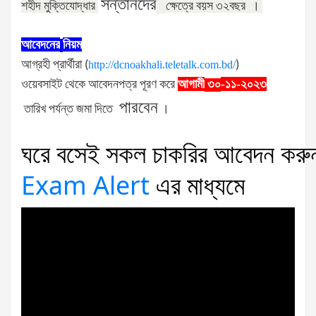
সন্তানদের
শহীদ
মুক্তিযোদ্ধার
ক্ষেত্রে
বয়স
৩২বছর
।
আবেদনের
নিয়ম
আগ্রহী
প্রার্থীরা
(
http://dcnoakhali.teletalk.com.bd/
)
ওয়েবসাইট
থেকে
আবেদনপত্র
পূরণ
করে
আগামী
-১১-২০২৩
৩০
পারবেন
তারিখ
পর্যন্ত
জমা
দিতে
।
ঘরে
বসেই
সকল
চাকরির
আবেদন
করু
Exam Alert
এর
মাধ্যমে