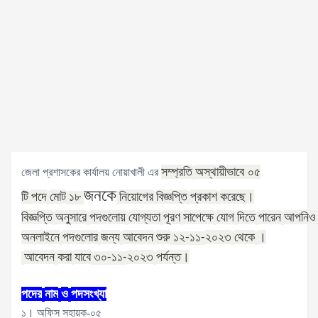
সম্প্রতি
অস্থায়ীভাবে ০৫
জেলা প্রশাসকের কার্যালয় নোয়াখালী এর
জনকে
টি
পদে
মোট
নিয়োগের
বিজ্ঞপ্তি
প্রকাশ
করেছে।
১৮
বিজ্ঞপ্তি
অনুসারে
পদগুলোয়
যোগ্যতা
পূরণ
সাপেক্ষে
যোগ
দিতে
পারেন
আপনিও
অনলাইনে
পদগুলোর
জন্য
আবেদন
শুরু
২০২৩
থেকে
।
১২
-১১
-
আবেদন
করা
যাবে
২০২৩
পর্যন্ত।
৩০
-১১
-
পদের
নাম
ও
পদসংখ্যা
১। অফিস সহায়ক-০৫