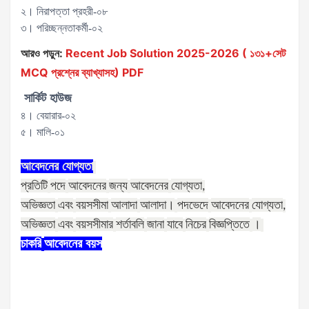
২। নিরাপত্তা প্রহরী-০৮
৩। পরিচ্ছন্নতাকর্মী-০২
আরও পড়ুন:
Recent Job Solution 2025-2026 ( ১৩১+সেট
MCQ প্রশ্নের ব্যাখ্যাসহ) PDF
সার্কিট হাউজ
৪। বেয়ারার-০২
৫। মালি-০১
আবেদনের
যোগ্যতা
প্রতিটি
পদে
আবেদনের
জন্য
আবেদনের
যোগ্যতা
,
অভিজ্ঞতা
এবং
বয়সসীমা
আলাদা
আলাদা।
পদভেদে
আবেদনের
যোগ্যতা
,
অভিজ্ঞতা
এবং
বয়সসীমার
শর্তাবলি
জানা
যাবে
নিচের
বিজ্ঞপ্তিতে
।
চাকরি
আবেদনের
বয়স