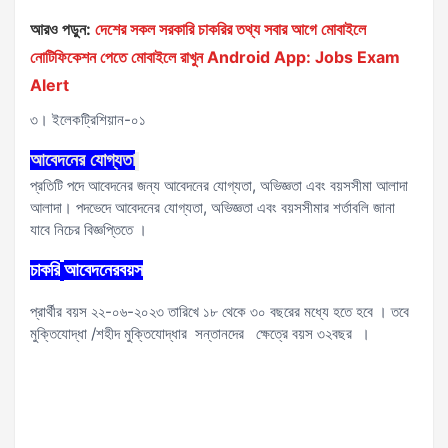
আরও পড়ুন:
দেশের সকল সরকারি চাকরির তথ্য সবার আগে মোবাইলে
নোটিফিকেশন পেতে মোবাইলে রাখুন Android App: Jobs Exam
Alert
৩। ইলেকট্রিশিয়ান-০১
আবেদনের
যোগ্যতা
প্রতিটি পদে আবেদনের জন্য আবেদনের যোগ্যতা, অভিজ্ঞতা এবং বয়সসীমা আলাদা
আলাদা। পদভেদে আবেদনের যোগ্যতা, অভিজ্ঞতা এবং বয়সসীমার শর্তাবলি জানা
যাবে নিচের বিজ্ঞপ্তিতে ।
চাকরি
আবেদনের
বয়স
প্রার্থীর বয়স ২২-০৬-২০২৩ তারিখে ১৮ থেকে ৩০ বছরের মধ্যে হতে হবে । তবে
মুক্তিযোদ্ধা /শহীদ মুক্তিযোদ্ধার সন্তানদের ক্ষেত্রে বয়স ৩২বছর ।