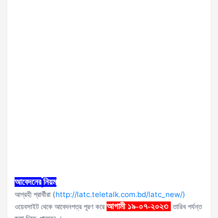
আবেদনের
নিয়ম
আগ্রহী প্রার্থীরা (
http://latc.teletalk.com.bd/latc_new/
)
আগামী ১৯-০৭-২০২৩
ওয়েবসাইট থেকে আবেদনপত্র পূরণ করে
তারিখ পর্যন্ত