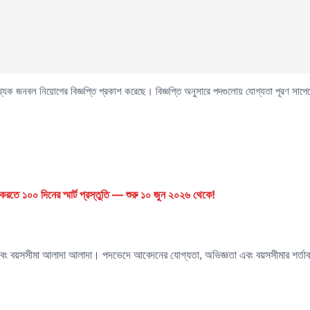
ংখ্যক জনবল নিয়োগের বিজ্ঞপ্তি প্রকাশ করেছে। বিজ্ঞপ্তি অনুসারে পদগুলোয় যোগ্যতা পূরণ স
রতে ১০০ দিনের স্মার্ট প্রস্তুতি — শুরু ১০ জুন ২০২৬ থেকে!
বং বয়সসীমা আলাদা আলাদা। পদভেদে আবেদনের যোগ্যতা, অভিজ্ঞতা এবং বয়সসীমার শর্তাবলি