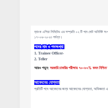
ব্যাংক এশিয়া লিমিটেড এর সম্প্রতি ০২ টি পদে মোট অনিদিষ্ট স
১৭-০৬-২০২৩ পর্যন্ত।
পদের
নাম
ও
পদসংখ্যা
1. Trainee Officer-
2.
Teller
আরও পড়ুন:
সরকারি চাকরির পরীক্ষায় ৭০–৮০% কমন নিশ্চিত ক
আবেদনের
যোগ্যতা
প্রতিটি পদে আবেদনের জন্য আবেদনের যোগ্যতা, অভিজ্ঞতা এ