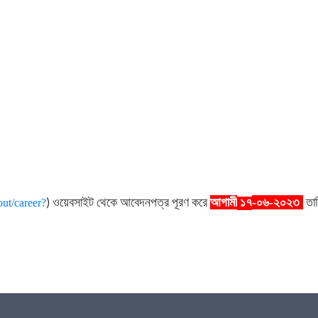
ওয়েবসাইট
থেকে
আবেদনপত্র
পূরণ
করে
আগামী
-০৬-২০২৩
তা
ut/career?
)
১৭