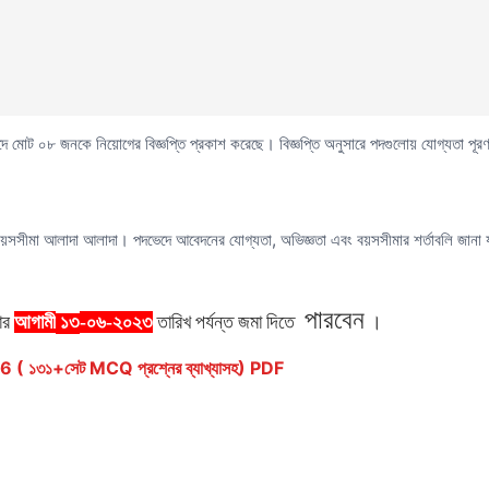
টি পদে মোট ০৮ জনকে নিয়োগের বিজ্ঞপ্তি প্রকাশ করেছে। বিজ্ঞপ্তি অনুসারে পদগুলোয় যোগ্যতা 
য়সসীমা আলাদা আলাদা। পদভেদে আবেদনের যোগ্যতা, অভিজ্ঞতা এবং বয়সসীমার শর্তাবলি জানা যা
পারবেন
ার
আগামী
-০৬-২০২৩
তারিখ
পর্যন্ত
জমা
দিতে
।
১৩
১৩১+সেট MCQ প্রশ্নের ব্যাখ্যাসহ) PDF