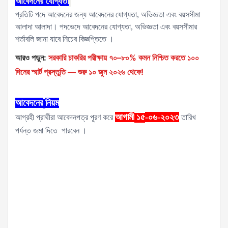
আবেদনের
যোগ্যতা
প্রতিটি পদে আবেদনের জন্য আবেদনের যোগ্যতা, অভিজ্ঞতা এবং বয়সসীমা
আলাদা আলাদা। পদভেদে আবেদনের যোগ্যতা, অভিজ্ঞতা এবং বয়সসীমার
শর্তাবলি জানা যাবে নিচের বিজ্ঞপ্তিতে ।
আরও পড়ুন:
সরকারি চাকরির পরীক্ষায় ৭০–৮০% কমন নিশ্চিত করতে ১০০
দিনের স্মার্ট প্রস্তুতি — শুরু ১০ জুন ২০২৬ থেকে!
আবেদনের
নিয়ম
আগামী
-০৬-২০২৩
আগ্রহী প্রার্থীরা আবেদনপত্র পূরণ করে
১৫
তারিখ
পর্যন্ত জমা দিতে পারবেন ।