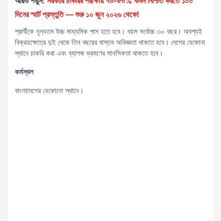
আরও পড়ুন:
সরকারি চাকরির পরীক্ষায় ৭০–৮০% কমন নিশ্চিত করতে ১০০
দিনের স্মার্ট প্রস্তুতি — শুরু ১০ জুন ২০২৬ থেকে!
প্রার্থীকে নূন্যতম উচ্চ মাধ্যমিক পাস হতে হবে। বয়স সর্বোচ্চ ৩০ বছর। অবশ্যই
বিক্রয়ক্ষেত্রে দুই থেকে তিন বছরের বাস্তব অভিজ্ঞতা থাকতে হবে। দেশের যেকোনা
স্থানে চাকরি করা এবং ব্যাপক ভ্রমণের মানসিকতা থাকতে হবে।
কর্মস্থল
বাংলাদেশের যেকোনো স্থানে।