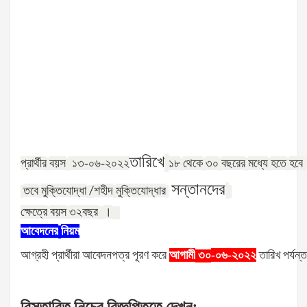
তারিখে
প্রার্থীর
বয়স
১৩-০৬-২০২২
১৮
থেকে
৩০
বছরের
মধ্যে
হতে
হবে
সন্তানদের
তবে
মুক্তিযোদ্ধা
শহীদ
মুক্তিযোদ্ধার
/
ক্ষেত্রে
বয়স
৩২
বছর
।
আবেদনের
নিয়ম
আগ্রহী
প্রার্থীরা
আবেদনপত্র
পূরণ
করে
আগামী
-০৬-২০২২
তারিখ
পর্যন্ত
৩০