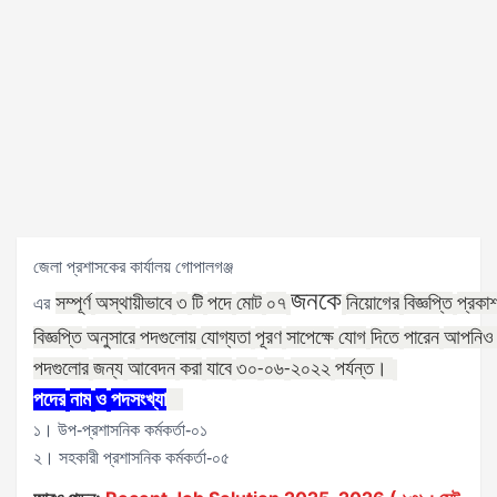
জেলা প্রশাসকের কার্যালয় গোপালগঞ্জ
জনকে
সম্পূর্ণ
অস্থায়ীভাবে
৩
টি
পদে
মোট
০৭
নিয়োগের
বিজ্ঞপ্তি
প্রকা
এর
বিজ্ঞপ্তি
অনুসারে
পদগুলোয়
যোগ্যতা
পূরণ
সাপেক্ষে
যোগ
দিতে
পারেন
আপনিও
পদগুলোর
জন্য
আবেদন
করা
যাবে
৩০
০৬
২০২২
পর্যন্ত।
-
-
পদের
নাম
ও
পদসংখ্যা
১। উপ-প্রশাসনিক কর্মকর্তা-০১
২। সহকারী
প্রশাসনিক কর্মকর্তা-০৫