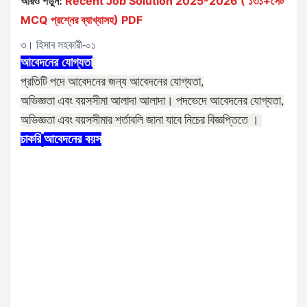
আরও পড়ুন:
Recent Job Solution 2025-2026 ( ১৩১+সেট
MCQ প্রশ্নের ব্যাখ্যাসহ) PDF
৩। হিসাব সহকারী-০১
আবেদনের
যোগ্যতা
প্রতিটি
পদে
আবেদনের
জন্য
আবেদনের
যোগ্যতা
,
অভিজ্ঞতা
এবং
বয়সসীমা
আলাদা
আলাদা।
পদভেদে
আবেদনের
যোগ্যতা
,
অভিজ্ঞতা
এবং
বয়সসীমার
শর্তাবলি
জানা
যাবে
নিচের
বিজ্ঞপ্তিতে
।
চাকরি
আবেদনের
বয়স