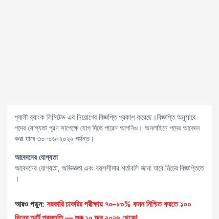
পূবালী ব্যাংক লিমিটেড এর নিয়োগের বিজ্ঞপ্তি প্রকাশ করেছে।বিজ্ঞপ্তি অনুসারে
পদের যোগ্যতা পূরণ সাপেক্ষে যোগ দিতে পারেন আপনিও। অনলাইনে পদের আবেদন
করা যাবে ৩০-০৬-২০২২ পর্যন্ত।
আবেদনের
যোগ্যতা
আবেদনের যোগ্যতা, অভিজ্ঞতা এবং বয়সসীমার শর্তাবলি জানা যাবে নিচের বিজ্ঞপ্তিতে
।
আরও পড়ুন:
সরকারি চাকরির পরীক্ষায় ৭০–৮০% কমন নিশ্চিত করতে ১০০
দিনের স্মার্ট প্রস্তুতি — শুরু ১০ জুন ২০২৬ থেকে!