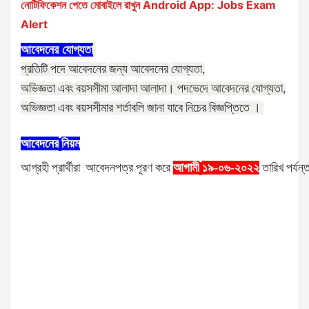
নোটিফিকেশন পেতে মোবাইলে রাখুন Android App: Jobs Exam
Alert
আবেদনের
যোগ্যতা
প্রতিটি
পদে
আবেদনের
জন্য
আবেদনের
যোগ্যতা
,
অভিজ্ঞতা
এবং
বয়সসীমা
আলাদা
আলাদা।
পদভেদে
আবেদনের
যোগ্যতা
,
অভিজ্ঞতা
এবং
বয়সসীমার
শর্তাবলি
জানা
যাবে
নিচের
বিজ্ঞপ্তিতে
।
আবেদনের
নিয়ম
আগ্রহী
প্রার্থীরা
আবেদনপত্র
পূরণ
করে
আগামী
১৯-০৬-২০২২
তারিখ
পর্যন্