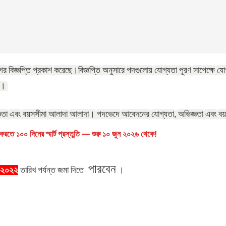
ের
বিজ্ঞপ্তি
প্রকাশ
করেছে।
বিজ্ঞপ্তি
অনুসারে
পদগুলোয়
যোগ্যতা
পূরণ
সাপেক্ষে
যো
ত।
ঞতা
এবং
বয়সসীমা
আলাদা
আলাদা।
পদভেদে
আবেদনের
যোগ্যতা
অভিজ্ঞতা
এবং
বয়
,
রতে ১০০ দিনের স্মার্ট প্রস্তুতি — শুরু ১০ জুন ২০২৬ থেকে!
পারবেন
-২০২২
তারিখ
পর্যন্ত
জমা
দিতে
।