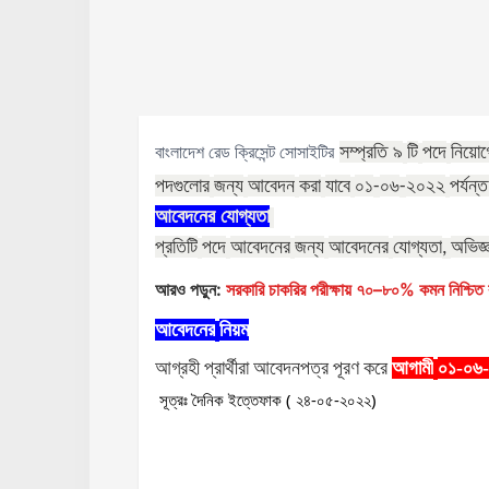
সম্প্রতি
৯
টি
পদে
নিয়োগ
বাংলাদেশ রেড ক্রিসেন্ট সোসাইটির
পদগুলোর
জন্য
আবেদন
করা
যাবে
০১
০৬
২০২২
পর্যন্
-
-
আবেদনের
যোগ্যতা
প্রতিটি
পদে
আবেদনের
জন্য
আবেদনের
যোগ্যতা
অভিজ্
,
আরও পড়ুন:
সরকারি চাকরির পরীক্ষায় ৭০–৮০% কমন নিশ্চিত ক
আবেদনের
নিয়ম
আগ্রহী
প্রার্থীরা
আবেদনপত্র
পূরণ
করে
আগামী
০১-০৬
সূত্রঃ দৈনিক ইত্তেফাক ( ২৪-০৫-২০২২)