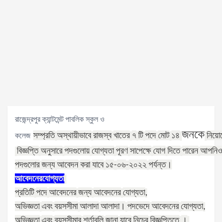
রাজেন্দ্রপুর ক্যান্টমেন্ট পাবলিক স্কুল ও
জনকে
সম্প্রতি
অস্থায়ীভাবে
রাজস্ব
খাতের
৭
টি
পদে
মোট
১৪
নিয়ো
কলেজ
বিজ্ঞপ্তি
অনুসারে
পদগুলোয়
যোগ্যতা
পূরণ
সাপেক্ষে
যোগ
দিতে
পারেন
আপনি
পদগুলোর
জন্য
আবেদন
করা
যাবে
১৫
০৬
২০২২
পর্যন্ত।
-
-
আবেদনের
যোগ্যতা
প্রতিটি
পদে
আবেদনের
জন্য
আবেদনের
যোগ্যতা
,
অভিজ্ঞতা
এবং
বয়সসীমা
আলাদা
আলাদা।
পদভেদে
আবেদনের
যোগ্যতা
,
অভিজ্ঞতা
এবং
বয়সসীমার
শর্তাবলি
জানা
যাবে
নিচের
বিজ্ঞপ্তিতে
।