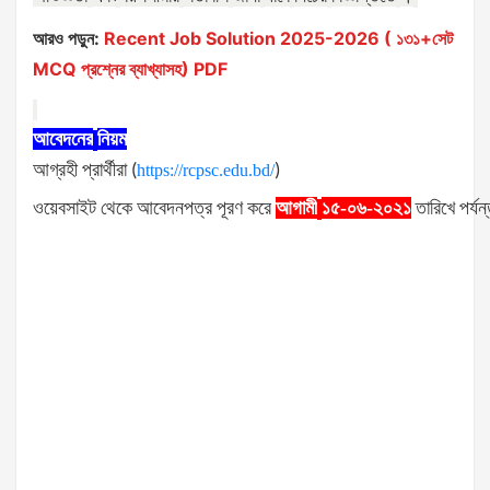
আরও পড়ুন:
Recent Job Solution 2025-2026 ( ১৩১+সেট
MCQ প্রশ্নের ব্যাখ্যাসহ) PDF
আবেদনের
নিয়ম
আগ্রহী
প্রার্থীরা
(
https://rcpsc.edu.bd/
)
ওয়েবসাইট
থেকে
আবেদনপত্র
পূরণ
করে
আগামী
১৫-০৬-২০২১
তারিখে
পর্যন