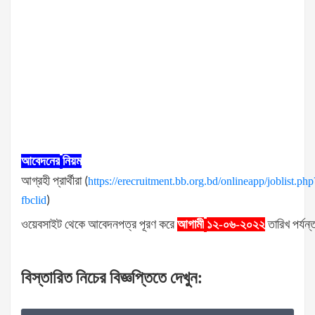
আবেদনের
নিয়ম
আগ্রহী
প্রার্থীরা
(
https://erecruitment.bb.org.bd/onlineapp/joblist.php
fbclid
)
ওয়েবসাইট
থেকে
আবেদনপত্র
পূরণ
করে
আগামী
১২-০৬-২০২২
তারিখ
পর্যন্
বিস্তারিত
নিচের
বিজ্ঞপ্তিতে
দেখুন
: