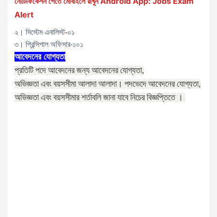
নোটিফিকেশন পেতে মোবাইলে রাখুন Android App: Jobs Exam
Alert
২। সিস্টেম এনালিস্ট-০১
৩। প্রিন্সিপাল অফিসার-১০১
আবেদনের
যোগ্যতা
প্রতিটি
পদে
আবেদনের
জন্য
আবেদনের
যোগ্যতা
,
অভিজ্ঞতা
এবং
বয়সসীমা
আলাদা
আলাদা।
পদভেদে
আবেদনের
যোগ্যতা
,
অভিজ্ঞতা
এবং
বয়সসীমার
শর্তাবলি
জানা
যাবে
নিচের
বিজ্ঞপ্তিতে
।