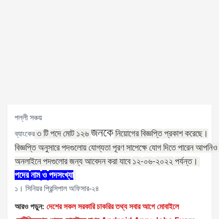
পল্লী সঞ্চয়
জনকে
টি
পদে
মোট
১২৬
নিয়োগের
বিজ্ঞপ্তি
প্রকাশ
করেছে।
ব্যাংকের
৩
বিজ্ঞপ্তি
অনুসারে
পদগুলোয়
যোগ্যতা
পূরণ
সাপেক্ষে
যোগ
দিতে
পারেন
আপনিও
অনলাইনে
পদগুলোর
জন্য
আবেদন
করা
যাবে
১২
০৬
২০২২
পর্যন্ত।
-
-
পদের
নাম
ও
পদসংখ্যা
১। সিনিয়র প্রিন্সিপাল অফিসার-২৪
আরও পড়ুন:
দেশের সকল সরকারি চাকরির তথ্য সবার আগে মোবাইলে