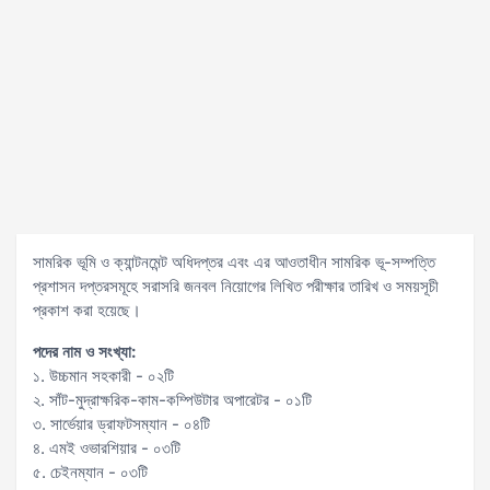
সামরিক ভূমি ও ক্যান্টনমেন্ট অধিদপ্তর এবং এর আওতাধীন সামরিক ভূ-সম্পত্তি
প্রশাসন দপ্তরসমূহে সরাসরি জনবল নিয়োগের লিখিত পরীক্ষার তারিখ ও সময়সূচী
প্রকাশ করা হয়েছে।
পদের নাম ও সংখ্যা:
১. উচ্চমান সহকারী - ০২টি
২. সাঁট-মুদ্রাক্ষরিক-কাম-কম্পিউটার অপারেটর - ০১টি
৩. সার্ভেয়ার ড্রাফটসম্যান - ০৪টি
৪. এমই ওভারশিয়ার - ০৩টি
৫. চেইনম্যান - ০৩টি