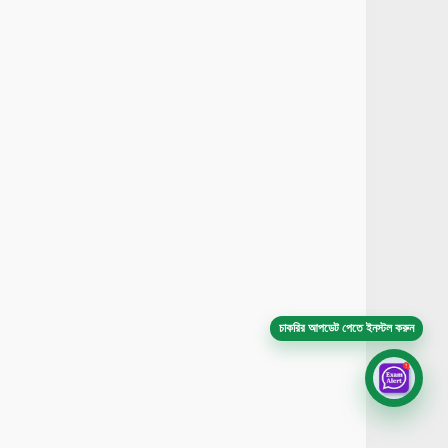
চাকরির আপডেট পেতে ইনস্টল করুন