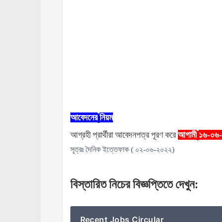
আবেদনের
নিয়ম
আগ্রহী
প্রার্থীরা
আবেদনপত্র
পূরণ
করে
আগামী
১৬-০৬
সূত্রঃ দৈনিক ইত্তেফাক ( ০২-০৬-২০২২)
বিস্তারিত
নিচের
বিজ্ঞপ্তিতে
দেখুন
:
Recent Jobs Circular