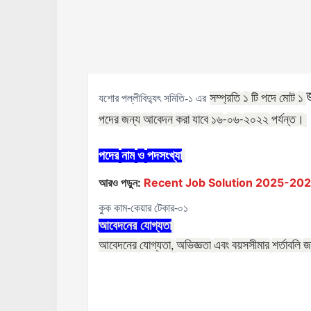
সম্প্রতি
১
টি
পদে
মোট
১
যশোর পল্লীবিদ্যুৎ সমিতি-১ এর
পদের
জন্য
আবেদন
করা
যাবে
১৬
০৬
২০২২
পর্যন্ত।
-
-
পদের
নাম
ও
পদসংখ্যা
আরও পড়ুন:
Recent Job Solution 2025-2026 ( 
কুক কাম-কেয়ার টেকার-০১
আবেদনের
যোগ্যতা
আবেদনের
যোগ্যতা
অভিজ্ঞতা
এবং
বয়সসীমার
শর্তাবলি
জ
,